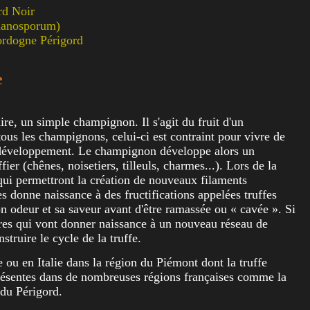
rd Noir
elanosporum)
Dordogne Périgord
e
aire, un simple champignon. Il s'agit du fruit d'un
us les champignons, celui-ci est contraint pour vivre de
son développement. Le champignon développe alors un
er (chênes, noisetiers, tilleuls, charmes...). Lors de la
qui permettront la création de nouveaux filaments
donne naissance à des fructifications appelées truffes
on odeur et sa saveur avant d'être ramassée ou « cavée ». Si
ores qui vont donner naissance à un nouveau réseau de
struire le cycle de la truffe.
ie ou en Italie dans la région du Piémont dont la truffe
présentes dans de nombreuses régions françaises comme la
 du Périgord.