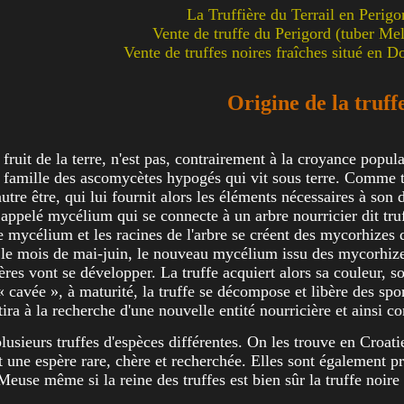
La Truffière du Terrail en Perigo
Vente de truffe du Perigord (tuber M
Vente de truffes noires fraîches situé en 
Origine de la truff
 fruit de la terre, n'est pas, contrairement à la croyance popul
famille des ascomycètes hypogés qui vit sous terre. Comme to
 autre être, qui lui fournit alors les éléments nécessaires à 
appelé mycélium qui se connecte à un arbre nourricier dit truffi
e mycélium et les racines de l'arbre se créent des mycorhizes 
le mois de mai-juin, le nouveau mycélium issu des mycorhizes 
ères vont se développer. La truffe acquiert alors sa couleur, s
 cavée », à maturité, la truffe se décompose et libère des sp
ra à la recherche d'une nouvelle entité nourricière et ainsi con
plusieurs truffes d'espèces différentes. On les trouve en Croat
t une espère rare, chère et recherchée. Elles sont également 
euse même si la reine des truffes est bien sûr la truffe noire