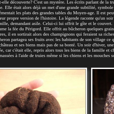
-elle découverte? C'est un mystère. Les écrits parlant de la tru
. Elle était alors déjà un met d'une grande subtilité, symbole 
rémentait les plats des grandes tables du Moyen-age. Il est pe
eur propre version de l'histoire. La légende raconte qu'un soir
ille, demandant asile. Celui-ci lui offrit le gîte et le couvert
me la fée du Périgord. Elle offrit au bûcheron quelques graine
res, il en sortirait alors des champignons qui feraient sa riches
heron partagea ses fruits avec les habitants de son village ce qu
château et ses biens mais pas de sa bonté. Un soir d'hiver, une 
, car c'était elle, repris alors tous les biens de la famille et ch
amassées à l'aide de truies même si les chiens et les mouches s