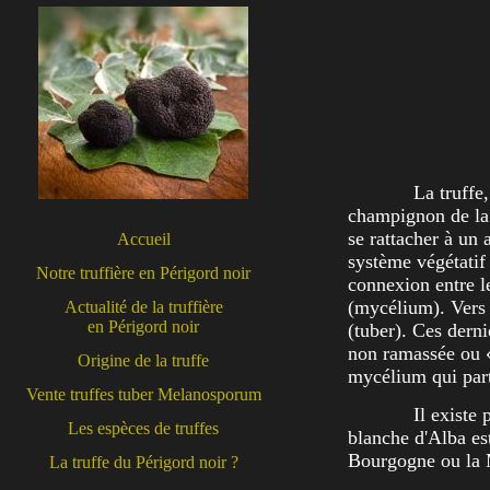
La truffe,
champignon de la 
se rattacher à un
Accueil
système végétatif 
Notre truffière en Périgord noir
connexion entre l
(mycélium). Vers 
Actualité de la truffière
en Périgord noir
(tuber). Ces derni
non ramassée ou «
Origine de la truffe
mycélium qui parti
Vente truffes tuber Melanosporum
Il existe 
Les espèces de truffes
blanche d'Alba es
Bourgogne ou la M
La truffe du Périgord noir ?