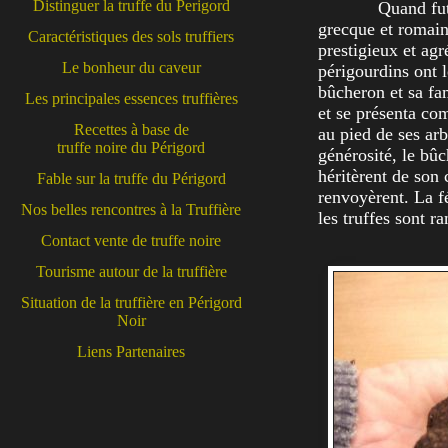
Distinguer la truffe du Perigord
Quand fut
grecque et romaine
Caractéristiques des sols truffiers
prestigieux et ag
Le bonheur du caveur
périgourdins ont l
bûcheron et sa fam
Les principales essences truffières
et se présenta com
Recettes à base de
au pied de ses arb
truffe noire du Périgord
générosité, le bûc
héritèrent de son 
Fable sur la truffe du Périgord
renvoyèrent. La fée
Nos belles rencontres à la Truffière
les truffes sont r
Contact vente de truffe noire
Tourisme autour de la truffière
Situation de la truffière en Périgord
Noir
Liens Partenaires